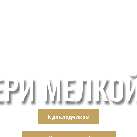
ЕРИ МЕЛКО
К докладчикам