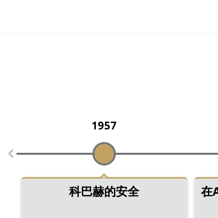
1957
科巴赫的安全
在A