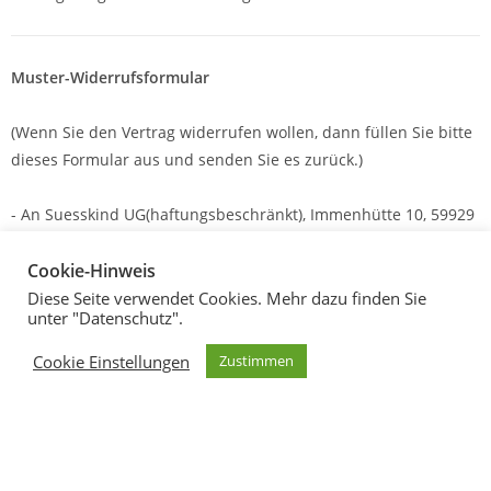
Muster-Widerrufsformular
(Wenn Sie den Vertrag widerrufen wollen, dann füllen Sie bitte
dieses Formular aus und senden Sie es zurück.)
- An
Suesskind UG(haftungsbeschränkt), Immenhütte 10, 59929
Brilon
,
E-Mail-Adresse:
info@suesskindaudio.de
:
Cookie-Hinweis
- Hiermit widerrufe(n) ich/ wir (*) den von mir/ uns (*)
Diese Seite verwendet Cookies. Mehr dazu finden Sie
unter "Datenschutz".
abgeschlossenen Vertrag über den Kauf der folgenden Waren
(*)/
Cookie Einstellungen
Zustimmen
die Erbringung der folgenden Dienstleistung (*)
- Bestellt am (*)/ erhalten am (*)
- Name des/ der Verbraucher(s)