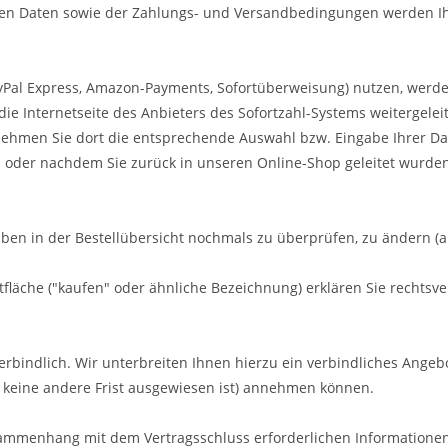
chen Daten sowie der Zahlungs- und Versandbedingungen werden I
 PayPal Express, Amazon-Payments, Sofortüberweisung) nutzen, werd
ie Internetseite des Anbieters des Sofortzahl-Systems weitergeleit
, nehmen Sie dort die entsprechende Auswahl bzw. Eingabe Ihrer D
s oder nachdem Sie zurück in unseren Online-Shop geleitet wurden,
aben in der Bestellübersicht nochmals zu überprüfen, zu ändern (a
fläche ("kaufen" oder ähnliche Bezeichnung) erklären Sie rechtsv
rbindlich. Wir unterbreiten Ihnen hierzu ein verbindliches Angebot
t keine andere Frist ausgewiesen ist) annehmen können.
ammenhang mit dem Vertragsschluss erforderlichen Informationen 