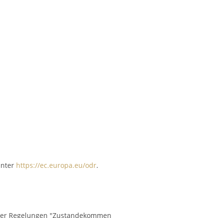
unter
https://ec.europa.eu/odr
.
be der Regelungen "Zustandekommen