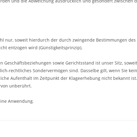
wurden und die Abweichung ausdrücklich und gesondert zwischen d
wahl nur, soweit hierdurch der durch zwingende Bestimmungen des 
ht entzogen wird (Günstigkeitsprinzip).
n Geschäftsbeziehungen sowie Gerichtsstand ist unser Sitz, soweit
tlich-rechtliches Sondervermögen sind. Dasselbe gilt, wenn Sie ke
he Aufenthalt im Zeitpunkt der Klageerhebung nicht bekannt ist. 
rvon unberührt.
eine Anwendung.