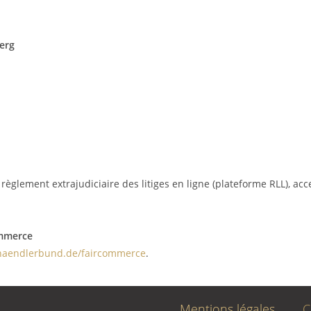
berg
lement extrajudiciaire des litiges en ligne (plateforme RLL), acce
ommerce
aendlerbund.de/faircommerce
.
Mentions légales
C