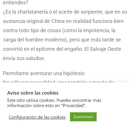
entiendes?
¿Es la charlatanería o el aceite de serpiente, que en su
sustancia original de China en realidad funciona bien
contra todo tipo de cosas (como la impotencia, la
carga del hombre moderno), pero que más tarde se
convirtió en el epítome del engaño. El Salvaje Oeste
envía sus saludos.
Permítame aventurar una hipótesis:
No sólo por casualidad, sino también a través de
innumerables experimentos y cálculos, he
Aviso sobre las cookies
Este sitio utiliza cookies. Puedes encontrar más
descubierto una conexión que hace que el
información sobre esto en "Privacidad".
procesamiento de sonido de una grabación enlatada
Configuración de las cookies
Zustimmen
por un dispositivo de reproducción (sistema hi-fi) sea
más agradable y accesible. ¡Simplemente suena más