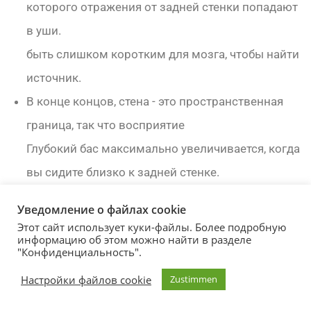
которого отражения от задней стенки попадают
в уши.
быть слишком коротким для мозга, чтобы найти
источник.
В конце концов, стена - это пространственная
граница, так что восприятие
Глубокий бас максимально увеличивается, когда
вы сидите близко к задней стенке.
Давайте расширим возможности усиления
Уведомление о файлах cookie
басов, добавив метод
Этот сайт использует куки-файлы. Более подробную
информацию об этом можно найти в разделе
что мы называем пространственным
"Конфиденциальность".
картографированием. Этот метод обнаруживает
Настройки файлов cookie
Zustimmen
волновых явлений и учитывает тот факт, что