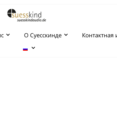
ис
О Суесскинде
Контактная