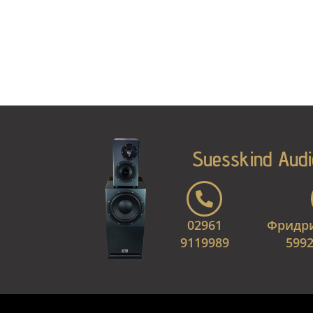
Suesskind Audi
02961
Фридри
9119989
599