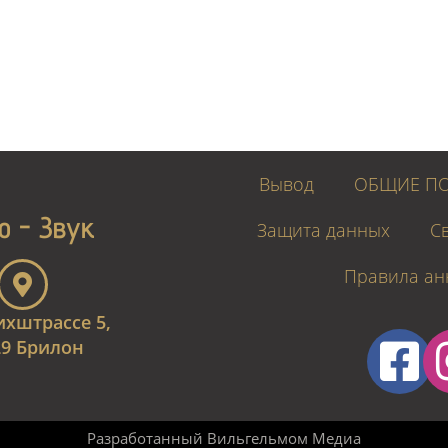
Вывод
ОБЩИЕ ПО
o - Звук
Защита данных
С
Правила ан
хштрассе 5,
29 Брилон
Разработанный Вильгельмом Медиа